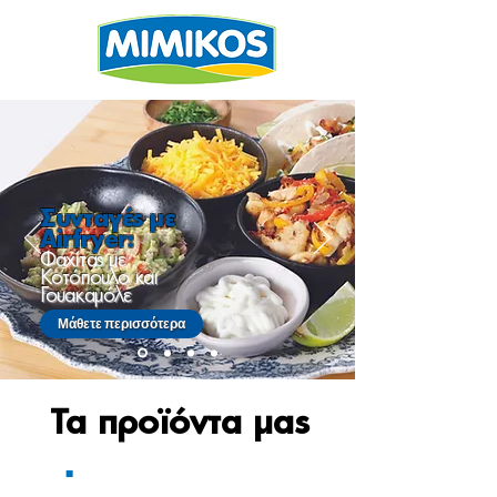
Συνταγές με
Airfryer:
Φαχίτας με
Κοτόπουλο και
Γουακαμόλε
Μάθετε περισσότερα
Τα προϊόντα μας