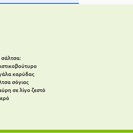
η σάλτσα:
φιστικοβούτυρο
 γάλα καρύδας
άλτσα σόγιας
αύρη σε λίγο ζεστό
νερό