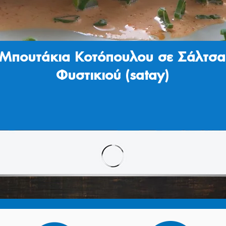
Μπουτάκια Κοτόπουλου σε Σάλτσα
Φυστικιού (satay)