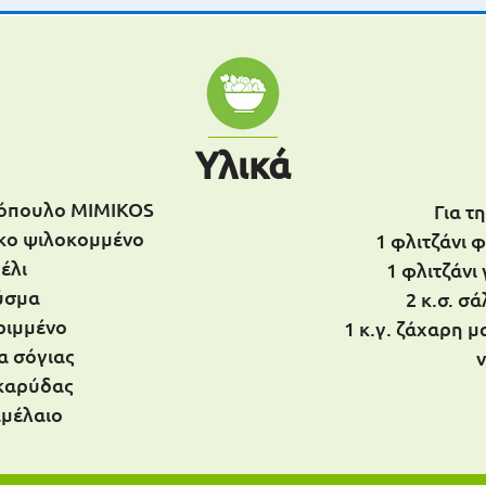
Υλικά
τόπουλο MIMIKOS
Για τ
έσκο ψιλοκομμένο
1 φλιτζάνι 
μέλι
1 φλιτζάνι
ξύσμα
2 κ.σ. σ
ριμμένο
1 κ.γ. ζάχαρη μ
α σόγιας
 καρύδας
αμέλαιο