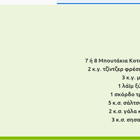
7 ή 8 Μπουτάκια Κο
2 κ.γ. τζίντζερ φρ
3 κ.γ. 
1 λάϊμ 
1 σκόρδο τ
5 κ.σ. σάλτσ
2 κ.σ. γάλα
3 κ.σ. σησ