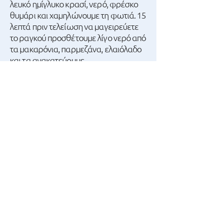
λευκό ημίγλυκο κρασί, νερό, φρέσκο
θυμάρι και χαμηλώνουμε τη φωτιά. 15
λεπτά πριν τελείωση να μαγειρεύετε
το ραγκού προσθέτουμε λίγο νερό από
τα μακαρόνια, παρμεζάνα, ελαιόλαδο
και τα ανακατεύουμε.
Μια συνταγή που μας
εμπιστεύτηκε ο Γιάννης
Αποστολάκης.
δείτε το βίντεο της
συνταγής