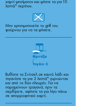
χαρτί ψησίµατος και ψήστε τα για 10
λεπτά* περίπου.
Μην χρησιµοποιείτε το grill του
φούρνου για να τα ψήσετε.
Φριτέζα
/
Τηγάνι 3
´
Βυθίστε τα Σνίτσελ σε καυτό λάδι και
τηγανίστε τα για 3 λεπτά* γυρνώντας
και από τις δύο πλευρές. Για να
παραµείνουν τραγανά, πριν τα
σερβίρετε, αφήστε τα για λίγο πάνω
σε απορροφητικό χαρτί.