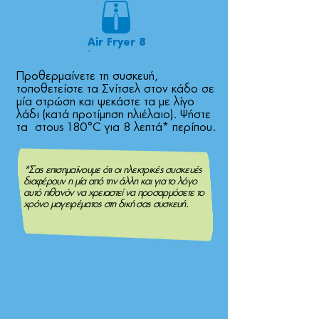
Air Fryer 8
´
Προθερµαίνετε τη συσκευή,
τοποθετείστε τα Σνίτσελ στον κάδο σε
µία στρώση και ψεκάστε τα µε λίγο
λάδι (κατά προτίµηση ηλιέλαιο). Ψήστε
τα στους 180°C για 8 λεπτά* περίπου.
*Σας επισηµαίνουµε ότι οι ηλεκτρικές συσκευές
διαφέρουν η µία από την άλλη και για το λόγο
αυτό πιθανόν να χρειαστεί να προσαρµόσετε το
χρόνο µαγειρέµατος στη δική σας συσκευή.