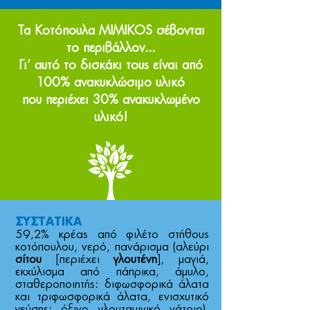
Τα Kοτόπουλα MIMIKOS σέβονται
το περιβάλλον…
Γι’ αυτό το δισκάκι τους είναι από
100% ανακυκλώσιμο υλικό
που περιέχει 30% ανακυκλωμένο
υλικό!
ΣΥΣΤΑΤΙΚΑ
59,2% κρέας από φιλέτο στήθους
κοτόπουλου, νερό, πανάρισµα (αλεύρι
σίτου
[περιέχει
γλουτένη
], µαγιά,
εκχύλισµα από πάπρικα, άµυλο,
σταθεροποιητής: διφωσφορικά άλατα
και τριφωσφορικά άλατα, ενισχυτικό
γεύσης: όξινο γλουταµινικό νάτριο),