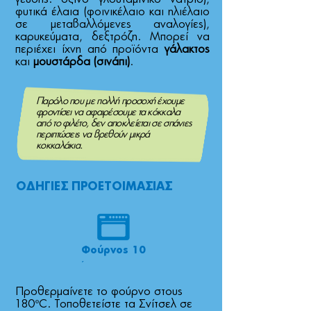
φυτικά έλαια (φοινικέλαιο και ηλιέλαιο
σε µεταβαλλόµενες αναλογίες),
καρυκεύµατα, δεξτρόζη. Μπορεί να
περιέχει ίχνη από προϊόντα
γάλακτος
και
µουστάρδα (σινάπι)
.
Παρόλο που µε πολλή προσοχή έχουµε
φροντίσει να αφαιρέσουµε τα κόκκαλα
από το φιλέτο, δεν αποκλείεται σε σπάνιες
περιπτώσεις να βρεθούν µικρά
κοκκαλάκια.
ΟΔΗΓΙΕΣ ΠΡΟΕΤΟΙΜΑΣΙΑΣ
Φούρνος 10
´
Προθερµαίνετε το φούρνο στους
180ºC. Τοποθετείστε τα Σνίτσελ σε