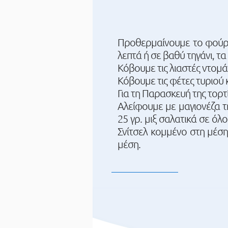
Προθερμαίνουμε το φούρνο
λεπτά ή σε βαθύ τηγάνι, τα
Κόβουμε τις λιαστές ντομά
Κόβουμε τις φέτες τυριού
Για τη Παρασκευή της τορτί
Αλείφουμε με μαγιονέζα τ
25 γρ. μιξ σαλατικά σε όλ
Σνίτσελ κομμένο στη μέση
μέση.