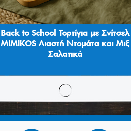
Back to School Τορτίγια με Σνίτσελ
MIMIKOS Λιαστή Ντομάτα και Μιξ
Σαλατικά