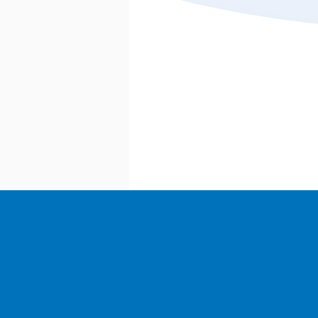
10ο χιλιόμετρο Χαλκίδας - Στε
Νέα Αρτάκη Εύβοιας, 34600
Λεωφ. Γ. Γεννηματά, Μαγούλα
Αττικής, 19018
info@hqf.gr