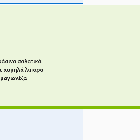
πράσινα σαλατικά
με χαμηλά λιπαρά
 μαγιονέζα