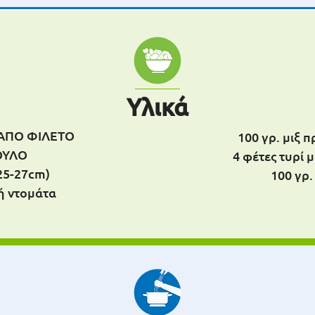
Υλικά
c ΑΠΟ ΦΙΛΕΤΟ
100 γρ. μιξ 
ΟΥΛΟ
4 φέτες τυρί 
(25-27cm)
100 γρ.
τή ντομάτα