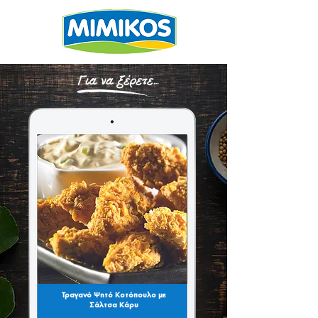
Τραγανό Ψητό Κοτόπουλο με
Σάλτσα Κάρυ