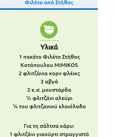
Φιλέτο από Στήθος
Υλικά
1 πακέτο Φιλέτο Στήθος
Κοτόπουλου MIMIKOS
2 φλιτζάνια κορν φλέικς
2 αβγά
2 κ.σ. μουστάρδα
½ φλιτζάνι αλεύρι
¼ του φλιτζανιού ελαιόλαδο
Για τη σάλτσα κάρυ:
1 φλιτζάνι γιαούρτι στραγγιστό