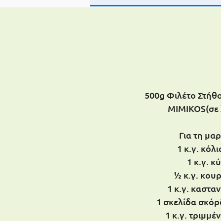
500g Φιλέτο Στήθ
MIMIKOS(σε 
Για τη μα
1 κ.γ. κόλ
1 κ.γ. κ
½ κ.γ. κου
1 κ.γ. καστα
1 σκελίδα σκόρ
1 κ.γ. τριμμέν