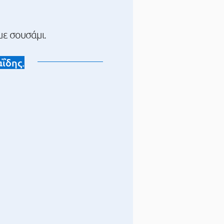
με σουσάμι.
ΐδης.