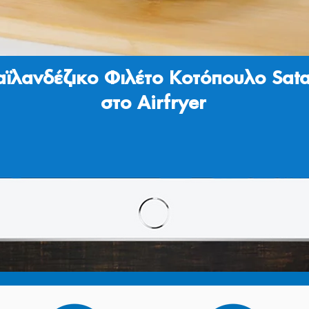
αϊλανδέζικο Φιλέτο Κοτόπουλο Sat
στο Airfryer