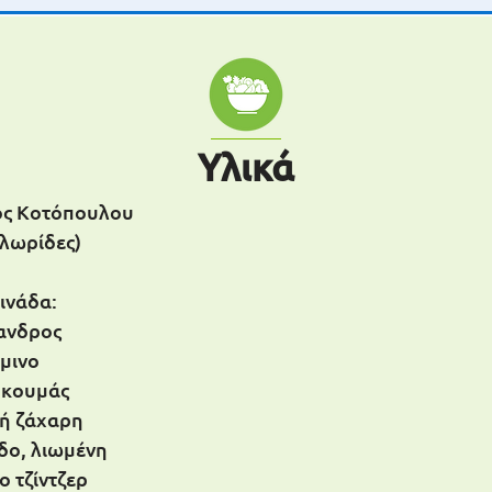
Υλικά
ος Κοτόπουλου
λωρίδες)
ρινάδα:
ιανδρος
ύμινο
ρκουμάς
νή ζάχαρη
δο, λιωμένη
ο τζίντζερ