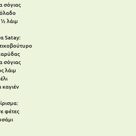
α σόγιας
αιόλαδο
 ½ λάιμ
α Satay:
τικοβούτυρο
καρύδας
α σόγιας
ός λάιμ
μέλι
ι καγιέν
ίρισμα:
σε φέτες
υσάμι