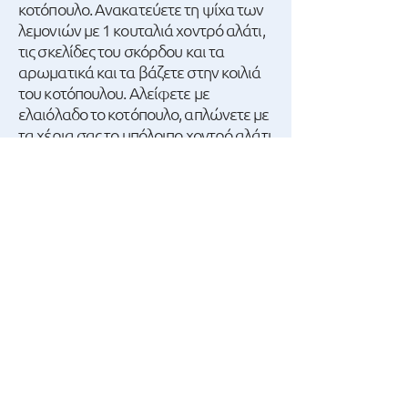
κοτόπουλο. Ανακατεύετε τη ψίχα των
λεμονιών με 1 κουταλιά χοντρό αλάτι,
τις σκελίδες του σκόρδου και τα
αρωματικά και τα βάζετε στην κοιλιά
του κοτόπουλου. Αλείφετε με
ελαιόλαδο το κοτόπουλο, απλώνετε με
τα χέρια σας το υπόλοιπο χοντρό αλάτι
και πασπαλίζετε με την ρίγανη.
Καθαρίζετε τα λαχανικά, κόβετε τα
κολοκυθάκια και τα καρότα σε φέτες,
τα κρεμμύδια σε λεπτές φέτες και τις
πατάτες σε μέτριους κύβους.
Απλώνετε τα λαχανικά σε βαθύ ταψί
και τα ανακατεύετε με ¼ του
φλιτζανιού ελαιόλαδο, το κρασί και
αλάτι. Βάζετε επάνω από τα λαχανικά
το κοτόπουλο, ρίχνετε στο ταψί 1
φλιτζάνι νερό και ψήνετε σε
προθερμασμένο φούρνο στους 180ºC
για 1 ώρα και 15 λεπτά περίπου. Όσο