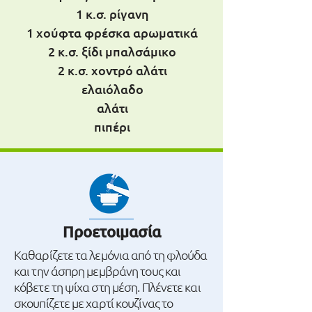
1 κ.σ. ρίγανη
1 χούφτα φρέσκα αρωματικά
2 κ.σ. ξίδι μπαλσάμικο
2 κ.σ. χοντρό αλάτι
ελαιόλαδο
αλάτι
πιπέρι
Προετοιμασία
Καθαρίζετε τα λεμόνια από τη φλούδα
και την άσπρη μεμβράνη τους και
κόβετε τη ψίχα στη μέση. Πλένετε και
σκουπίζετε με χαρτί κουζίνας το