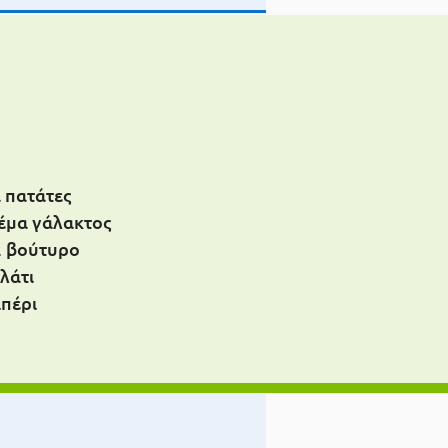
ά πατάτες
ρέμα γάλακτος
. βούτυρο
λάτι
ιπέρι