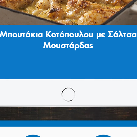
Μπουτάκια Κοτόπουλου με Σάλτσα
Μουστάρδας