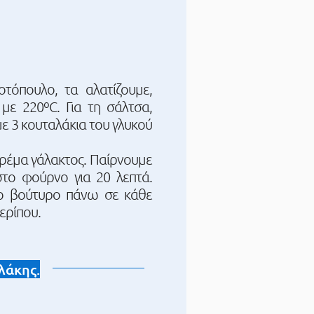
τόπουλο, τα αλατίζουμε,
ε 220ºC. Για τη σάλτσα,
ε 3 κουταλάκια του γλυκού
κρέμα γάλακτος. Παίρνουμε
στο φούρνο για 20 λεπτά.
γο βούτυρο πάνω σε κάθε
ερίπου.
λάκης.