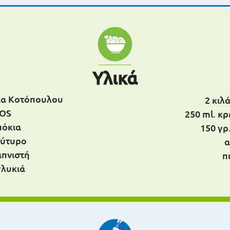
Υλικά
ια Κοτόπουλου
2 κιλ
OS
250 ml. κ
πόκια
150 γρ
ούτυρο
α
απνιστή
π
γλυκιά