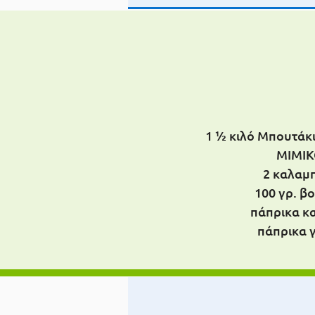
1 ½ κιλό Μπουτάκ
MIMIK
2 καλαμ
100 γρ. β
πάπρικα κ
πάπρικα 