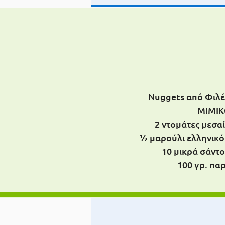
Nuggets από Φιλ
ΜΙΜΙΚ
2 ντομάτες μεσα
½ μαρούλι ελληνικό
10 μικρά σάντο
100 γρ. πα