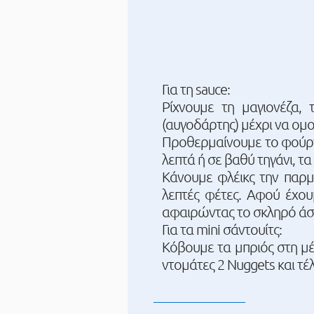
Για τη sauce:
Ρίχνουμε τη μαγιονέζα,
(αυγοδάρτης) μέχρι να ομ
Προθερμαίνουμε το φούρνο
λεπτά ή σε βαθύ τηγάνι, τα
Κάνουμε φλέικς την παρμ
λεπτές φέτες. Αφού έχου
αφαιρώντας το σκληρό άσ
Για τα mini σάντουίτς:
Κόβουμε τα μπριός στη μέ
ντομάτες 2 Nuggets και τέ