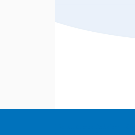
10ο χιλιόμετρο Χαλκίδας - Στε