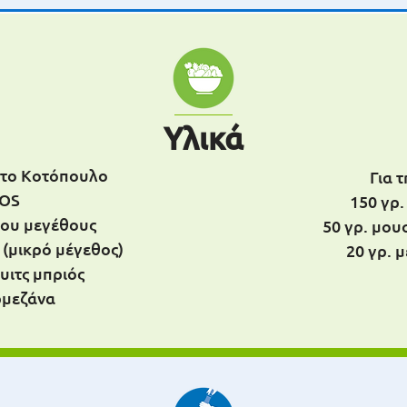
Υλικά
έτο Κοτόπουλο
Για τ
ΟS
150 γρ.
ίου μεγέθους
50 γρ. μο
 (μικρό μέγεθος)
20 γρ. 
υιτς μπριός
ρμεζάνα