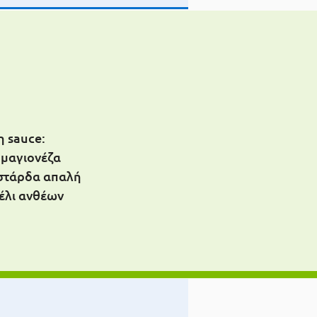
η sauce:
 μαγιονέζα
υστάρδα απαλή
μέλι ανθέων