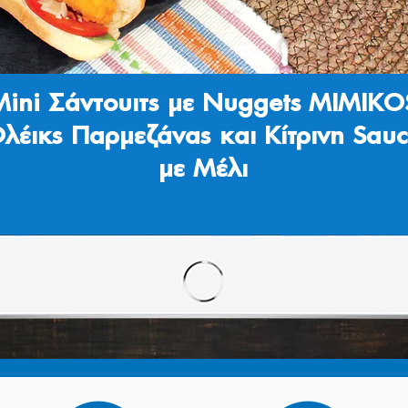
Mini Σάντουιτς με Nuggets MIMIKO
λέικς Παρμεζάνας και Κίτρινη Sau
με Μέλι