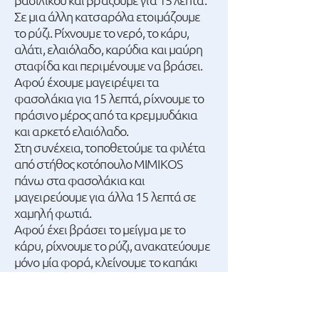
Σε μια άλλη κατσαρόλα ετοιμάζουμε
το ρύζι. Ρίχνουμε το νερό, το κάρυ,
αλάτι, ελαιόλαδο, καρύδια και μαύρη
σταφίδα και περιμένουμε να βράσει.
Αφού έχουμε μαγειρέψει τα
φασολάκια για 15 λεπτά, ρίχνουμε το
πράσινο μέρος από τα κρεμμυδάκια
και αρκετό ελαιόλαδο.
Στη συνέχεια, τοποθετούμε τα φιλέτα
από στήθος κοτόπουλο MIMIKOS
πάνω στα φασολάκια και
μαγειρεύουμε για άλλα 15 λεπτά σε
χαμηλή φωτιά.
Αφού έχει βράσει το μείγμα με το
κάρυ, ρίχνουμε το ρύζι, ανακατεύουμε
μόνο μία φορά, κλείνουμε το καπάκι
και μαγειρεύουμε σε σιγανή φωτιά
μέχρι το ρύζι μας να απορροφήσει όλα
τα υγρά.