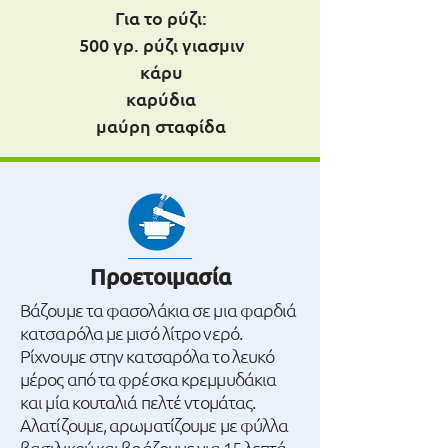
Για το ρύζι:
500 γρ. ρύζι γιασμιν
κάρυ
καρύδια
μαύρη σταφίδα
Προετοιμασία
Βάζουμε τα φασολάκια σε μια φαρδιά
κατσαρόλα με μισό λίτρο νερό.
Ρίχνουμε στην κατσαρόλα το λευκό
μέρος από τα φρέσκα κρεμμυδάκια
και μία κουταλιά πελτέ ντομάτας.
Αλατίζουμε, αρωματίζουμε με φύλλα
βασιλικού και βράζουμε για 15 λεπτά.