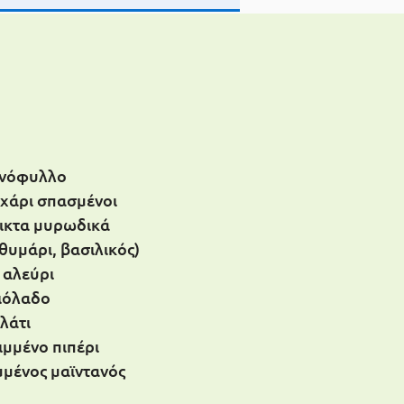
φνόφυλλο
αχάρι σπασμένοι
εικτα μυρωδικά
θυμάρι, βασιλικός)
 αλεύρι
ιόλαδο
λάτι
μμένο πιπέρι
μμένος μαϊντανός