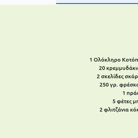
1 Ολόκληρο Κοτό
20 κρεμμυδάκι
2 σκελίδες σκό
250 γρ. φρέσκ
1 πρά
5 φέτες μ
2 φλιτζάνια κό