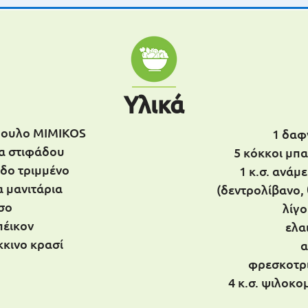
Υλικά
πουλο MIMIKOS
1 δα
α στιφάδου
5 κόκκοι μπ
ρδο τριμμένο
1 κ.σ. ανάμ
α μανιτάρια
(δεντρολίβανο, 
σο
λίγο
πέικον
ελα
κκινο κρασί
α
φρεσκοτρι
4 κ.σ. ψιλοκο