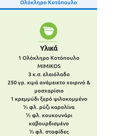
Ολόκληρο Κοτόπουλο
Υλικά
1 Ολόκληρο Κοτόπουλο
MIMIKOS
3 κ.σ. ελαιόλαδο
250 γρ. κιμά ανάμεικτο χοιρινό &
μοσχαρίσιο
1 κρεμμύδι ξερό ψιλοκομμένο
⅓ φλ. ρύζι καρολίνα
⅓ φλ. κουκουνάρι
καβουρδισμένο
⅓ φλ. σταφίδες