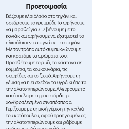
Προετοιμασία
Βάζουμε ελαιόλαδο στο τηγάνι και
σοτάρουμε το κρεμμύδι. Το αφήνουμε
να μαραθεί για 3′. Σβήνουμε με το
κονιάκ και αφήνουμε να εξατμιστεί το
αλκοόλ και να στεγνώσει στο τηγάνι.
Με τον τρόπο αυτό συμπυκνώνουμε
και κρατάμε τα αρώματα του.
Προσθέτουμε το ρύζι, τα κάστανα σε
κομμάτια, τα κουκουνάρια, τις
σταφίδες και το ζωμό. Αφήνουμε τη
γέμιση να πιει σχεδόν τα υγρά κι έπειτα
την αλατοπιπερώνουμε. Αλείφουμε το
κοτόπουλο με τη μουστάρδα με
χονδροαλεσμένα σιναπόσπορο.
Γεμίζουμε με τη μισή γέμιση την κοιλιά
του κοτόπουλου, αφού προηγουμένως
την αλατοπιπερώνουμε και ράβουμε
το άνοιγμα. Δένουμε καλά το