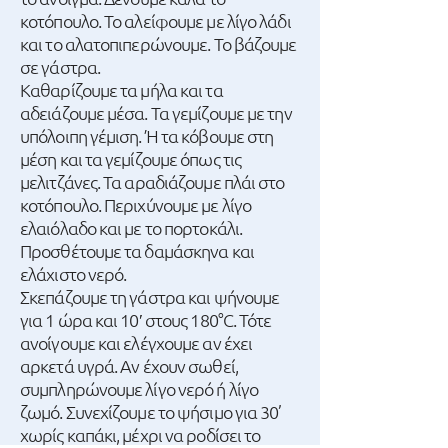
κοτόπουλο. Το αλείφουμε με λίγο λάδι
και το αλατοπιπερώνουμε. Το βάζουμε
σε γάστρα.
Καθαρίζουμε τα μήλα και τα
αδειάζουμε μέσα. Τα γεμίζουμε με την
υπόλοιπη γέμιση. Ή τα κόβουμε στη
μέση και τα γεμίζουμε όπως τις
μελιτζάνες. Τα αραδιάζουμε πλάι στο
κοτόπουλο. Περιχύνουμε με λίγο
ελαιόλαδο και με το πορτοκάλι.
Προσθέτουμε τα δαμάσκηνα και
ελάχιστο νερό.
Σκεπάζουμε τη γάστρα και ψήνουμε
για 1 ώρα και 10′ στους 180°C. Τότε
ανοίγουμε και ελέγχουμε αν έχει
αρκετά υγρά. Αν έχουν σωθεί,
συμπληρώνουμε λίγο νερό ή λίγο
ζωμό. Συνεχίζουμε το ψήσιμο για 30’
χωρίς καπάκι, μέχρι να ροδίσει το