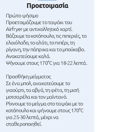
Προετοιμασία
Πρώτο ψήσιμο
Προετοιμάζουμε το ταψάκι του
Airfryer με αντικολλητικό χαρτί.
Βάζουμε το κοτόπουλο, τις πιπεριές, το
ελαιόλαδο, το αλάτι, το πιπέρι, τη
ρίγανη, την πάπρικα και το μπούκοβο.
Ανακατεύουμε καλά.
Ψήνουμε στους 170°C για 18-22 λεπτά.
Προσθήκη μείγματος
Σε ένα μπολ, ανακατεύουμε το
γιαούρτι, τα αβγά, τη φέτα, τη μισή
μοτσαρέλα και τον μαϊντανό.
Ρίχνουμε το μείγμα στο ταψάκι με το
κοτόπουλο και ψήνουμε στους 170°C
για 25-30 λεπτά, μέχρι να
σταθεροποιηθεί.