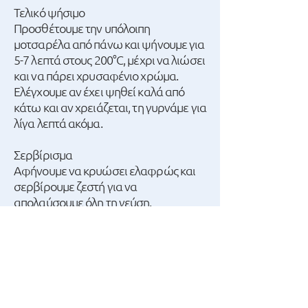
Τελικό ψήσιμο
Προσθέτουμε την υπόλοιπη
μοτσαρέλα από πάνω και ψήνουμε για
5-7 λεπτά στους 200°C, μέχρι να λιώσει
και να πάρει χρυσαφένιο χρώμα.
Ελέγχουμε αν έχει ψηθεί καλά από
κάτω και αν χρειάζεται, τη γυρνάμε για
λίγα λεπτά ακόμα.
Σερβίρισμα
Αφήνουμε να κρυώσει ελαφρώς και
σερβίρουμε ζεστή για να
απολαύσουμε όλη τη γεύση.
Tips για τέλειο ψήσιμο στο Airfryer
Χρησιμοποιούμε αντικολλητικό χαρτί
για εύκολη αφαίρεση της πίτας.
Αν θέλουμε πιο έντονη γεύση,
μπορούμε να προσθέσουμε