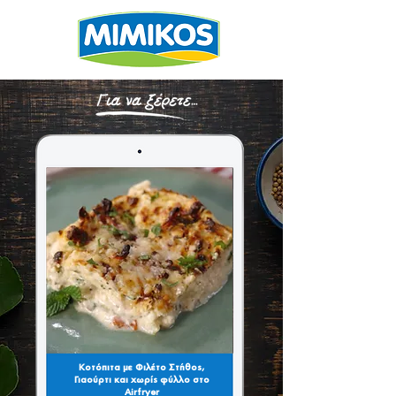
Κοτόπιτα με Φιλέτο Στήθος,
Γιαούρτι και χωρίς φύλλο στο
Airfryer