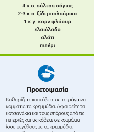
4 κ.σ. σάλτσα σόγιας
2-3 κ.σ. ξίδι μπαλσάμικο
1 κ.γ. κορν φλάουρ
ελαιόλαδο
αλάτι
πιπέρι
Προετοιμασία
Καθαρίζετε και κόβετε σε τετράγωνα
κομμάτια τα κρεμμύδια. Αφαιρείτε τα
κοτσανάκια και τους σπόρους από τις
πιπεριές και τις κόβετε σε κομμάτια
ίσου μεγέθους με τα κρεμμύδια.