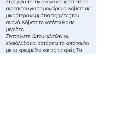
Στραγγίζετε τον ανανά και κρατάτε το
σιρόπι του για το μαγείρεμα. Κόβετε σε
μικρότερα κομμάτια τις φέτες του
ανανά. Κόβετε το κοτόπουλο σε
μερίδες.
Ζεσταίνετε 1⁄4 του φλιτζανιού
ελαιόλαδο και σοτάρετε το κοτόπουλο
με τα κρεμμύδια και τις πιπεριές. Τα
ανακατεύετε για να πάρουν χρώμα
από όλες τις πλευρές και σβήνετε με το
κρασί. Ρίχνετε στην κατσαρόλα τον
ανανά, ½ φλιτζάνι από το σιρόπι της
κονσέρβας, 1 φλιτζάνι νερό, την
κέτσαπ, τη σάλτσα σόγιας, το
μπαλσάμικο και αλατοπιπερώνετε.
Σκεπάζετε την κατσαρόλα και βράζετε
σε μέτρια φωτιά για 45 λεπτά περίπου.
Όταν μαγειρευτεί το κοτόπουλο,
ανακατεύετε σε ένα μπολ το κορν
φλάουρ με 2-3 κουταλιές κρύο νερό.