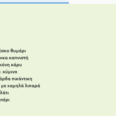
ρέσκο θυμάρι
ρικα καπνιστή
σκόνη κάρυ
σ. κύμινο
τάρδα πικάντικη
α με χαμηλά λιπαρά
λάτι
ιπέρι