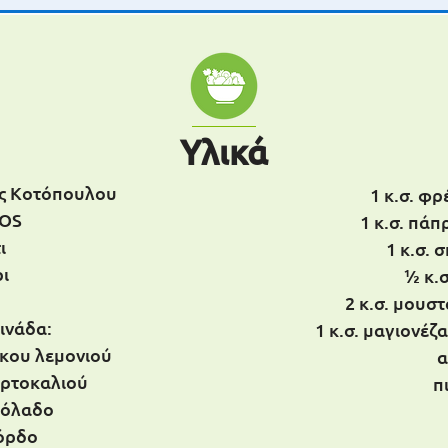
Υλικά
ες Κοτόπουλου
1 κ.σ. φ
OS
1 κ.σ. πάπ
ι
1 κ.σ. 
ρι
1⁄2 κ.
2 κ.σ. μουσ
ρινάδα:
1 κ.σ. μαγιονέζ
σκου λεμονιού
α
πορτοκαλιού
π
αιόλαδο
κόρδο