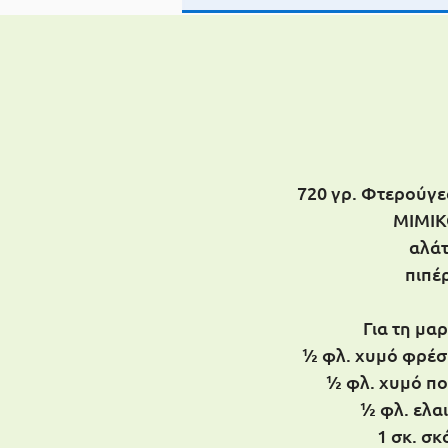
720 γρ. Φτερούγ
MIMIK
αλάτ
πιπέ
Για τη μα
1⁄2 φλ. χυμό φρέ
1⁄2 φλ. χυμό 
1⁄2 φλ. ελ
1 σκ. σ