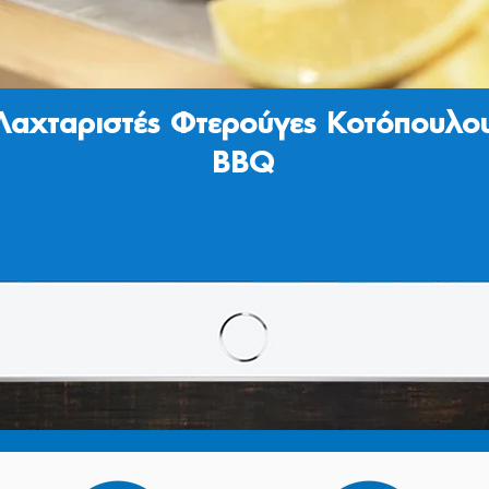
Λαχταριστές Φτερούγες Κοτόπουλο
BBQ