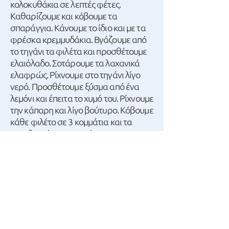
κολοκυθάκια σε λεπτές φέτες.
Καθαρίζουμε και κόβουμε τα
σπαράγγια. Κάνουμε το ίδιο και με τα
φρέσκα κρεμμυδάκια. Βγάζουμε από
το τηγάνι τα φιλέτα και προσθέτουμε
ελαιόλαδο. Σοτάρουμε τα λαχανικά
ελαφρώς. Ρίχνουμε στο τηγάνι λίγο
νερό. Προσθέτουμε ξύσμα από ένα
λεμόνι και έπειτα το χυμό του. Ρίχνουμε
την κάπαρη και λίγο βούτυρο. Κόβουμε
κάθε φιλέτο σε 3 κομμάτια και τα
τοποθετούμε στο τηγάνι.
Προσθέτουμε λίγο ακόμα φρέσκο
κρεμμυδάκι και ανακατεύουμε.
Μια συνταγή που μας
εμπιστεύτηκε ο Γιάννης
Αποστολάκης.