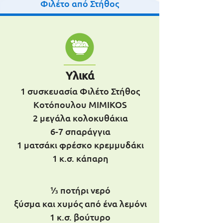
Φιλέτο από Στήθος
Υλικά
1 συσκευασία Φιλέτο Στήθος
Κοτόπουλου MIMIKOS
2 μεγάλα κολοκυθάκια
6-7 σπαράγγια
1 ματσάκι φρέσκο κρεμμυδάκι
1 κ.σ. κάπαρη
1⁄3 ποτήρι νερό
ξύσμα και χυμός από ένα λεμόνι
1 κ.σ. βούτυρο