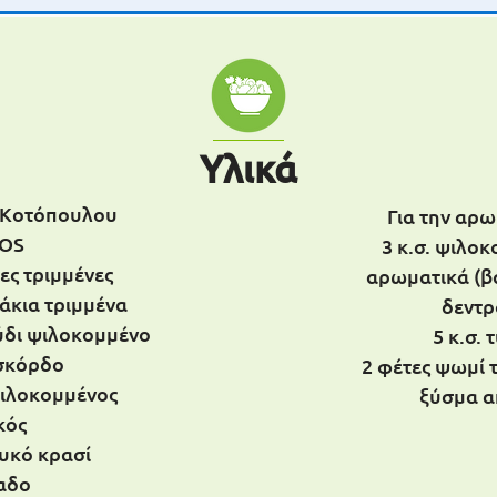
Υλικά
ς Κοτόπουλου
Για την αρω
OS
3 κ.σ. ψιλο
ες τριμμένες
αρωματικά (βα
άκια τριμμένα
δεντρ
ύδι ψιλοκομμένο
5 κ.σ. 
 σκόρδο
2 φέτες ψωμί 
ψιλοκομμένος
ξύσμα α
κός
ευκό κρασί
αδο