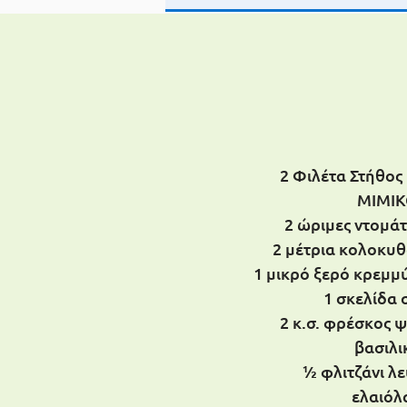
2 Φιλέτα Στήθο
MIMIK
2 ώριμες ντομάτ
2 μέτρια κολοκυθ
1 μικρό ξερό κρεμμ
1 σκελίδα
2 κ.σ. φρέσκος 
βασιλι
½ φλιτζάνι λ
ελαιόλ