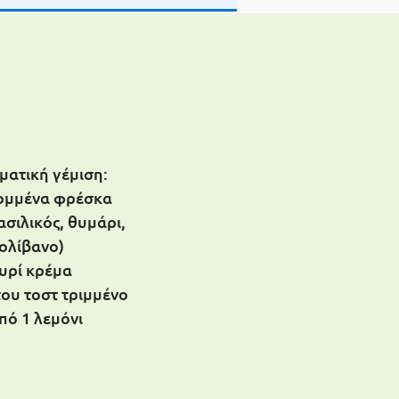
ματική γέμιση:
κομμένα φρέσκα
σιλικός, θυμάρι,
ολίβανο)
τυρί κρέμα
του τοστ τριμμένο
πό 1 λεμόνι