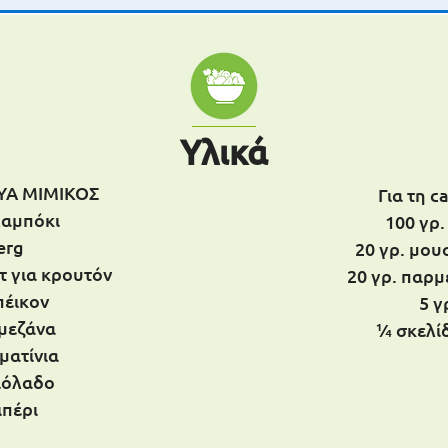
Υλικά
ΥΑ ΜΙΜΙΚΟΣ
Για τη c
λαμπόκι
100 γρ.
erg
20 γρ. μο
τ για κρουτόν
20 γρ. παρμ
πέικον
5 γ
ρμεζάνα
¼ σκελί
ματίνια
αιόλαδο
ιπέρι