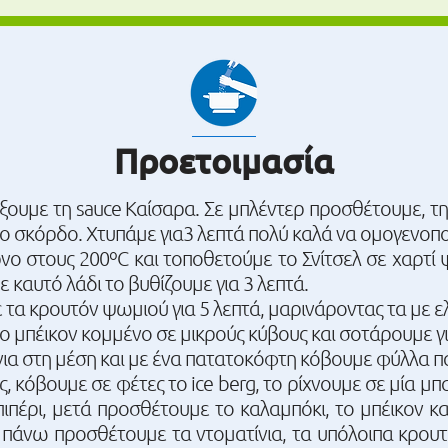
Προετοιμασία
ξουμε τη sauce Καίσαρα. Σε μπλέντερ προσθέτουμε, τη
 το σκόρδο. Χτυπάμε για3 λεπτά πολύ καλά να ομογενοπο
 στους 200ºC και τοποθετούμε το Σνίτσελ σε χαρτί 
ε καυτό λάδι το βυθίζουμε για 3 λεπτά.
τα κρουτόν ψωμιού για 5 λεπτά, μαρινάροντας τα με ελα
το μπέικον κομμένο σε μικρούς κύβους και σοτάρουμε γι
νια στη μέση και με ένα πατατοκόφτη κόβουμε φύλλα π
ς, κόβουμε σε φέτες το ice berg, το ρίχνουμε σε μία μπ
πιπέρι, μετά προσθέτουμε το καλαμπόκι, το μπέικον κ
 πάνω προσθέτουμε τα ντοματίνια, τα υπόλοιπα κρουτ