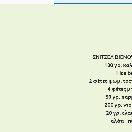
ΣΝΙΤΣΕΛ ΒΙΕΝΟ
100 γρ. κα
1 ice b
2 φέτες ψωμί τοσ
4 φέτες μ
50 γρ. πα
200 γρ. ντο
20 γρ. ελ
αλάτι , π