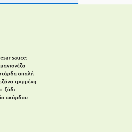
aesar sauce:
 μαγιονέζα
υστάρδα απαλή
εζάνα τριμμένη
ρ. ξύδι
δα σκόρδου