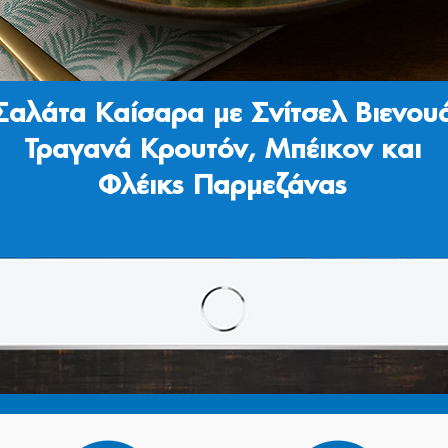
Σαλάτα Καίσαρα με Σνίτσελ Βιενου
Τραγανά Κρουτόν, Μπέικον και
Φλέικς Παρμεζάνας