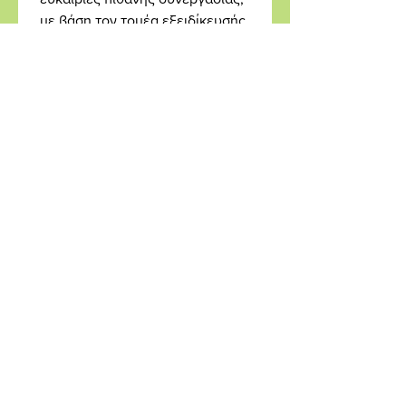
με βάση τον τομέα εξειδίκευσής 
μου.
Αποστολή Φόρμας
Βρείτε μας στο Χάρτη